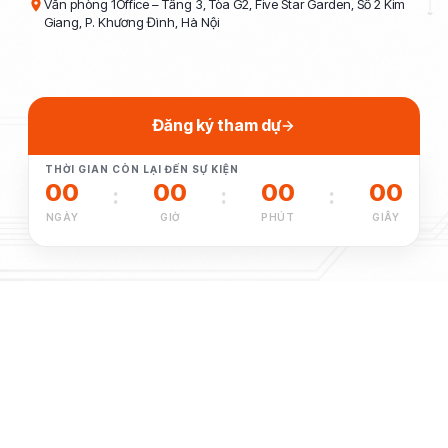
Văn phòng 1Office – Tầng 3, Tòa G2, Five Star Garden, Số 2 Kim
Giang, P. Khương Đình, Hà Nội
Đăng ký tham dự
THỜI GIAN CÒN LẠI ĐẾN SỰ KIỆN
00
00
00
00
:
:
:
NGÀY
GIỜ
PHÚT
GIÂY